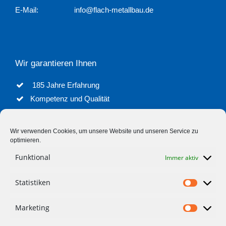
E-Mail:
info@flach-metallbau.de
Wir garantieren Ihnen
185 Jahre Erfahrung
Kompetenz und Qualität
Objektanfertigung aus Stahl, Edelstahl & Aluminium
Wir verwenden Cookies, um unsere Website und unseren Service zu
optimieren.
Unsere Produkte
Funktional
Immer aktiv
Treppen
Statistiken
Zäune & Tore
Geländer
Sonderkonstruktionen
Balkone
Marketing
uvm.
Vordächer